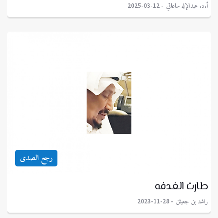
أ.د. عبدالإله ساعاتي
2025-03-12
رجع الصدى
طارت الغدفه
راشد بن جعيثن
2023-11-28