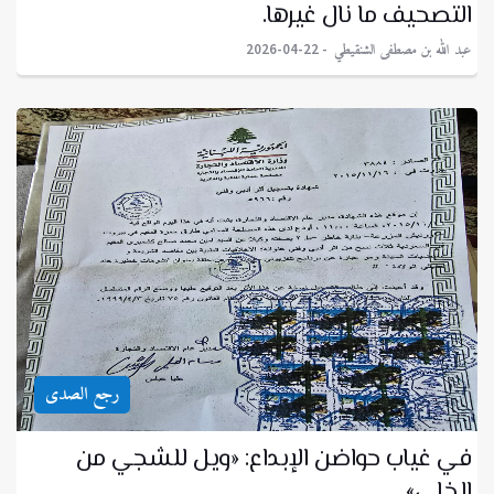
التصحيف ما نال غيرها.
عبد الله بن مصطفى الشنقيطي
2026-04-22
رجع الصدى
في غياب حواضن الإبداع: «ويل للشجي من
الخلي».