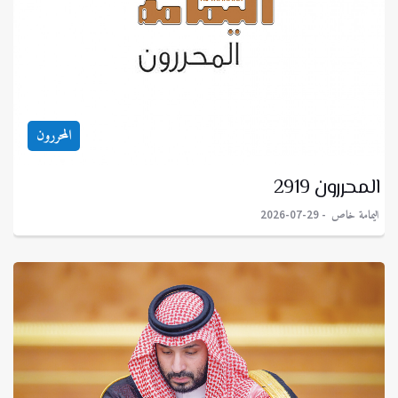
المحررون
المحررون 2919
اليمامة خاص
2026-07-29