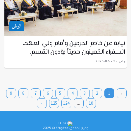
الوطن
نيابة عن خادم الحرمين وأمام ولي العهد..
السفراء المُعينون حديثاً يؤدون القسم.
واس
2026-07-29
9
8
7
6
5
4
3
2
1
‹
›
125
124
...
10
جميع الحقوق محفوظة © 2025