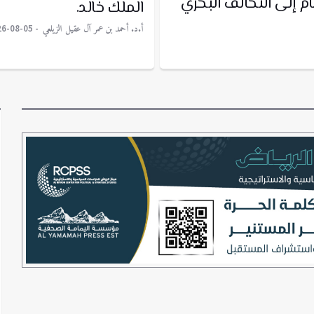
ام إلى التحالف البحري
الملك خالد.
أ.د. أحمد بن عمر آل عقيل الزيلعي
26-08-05