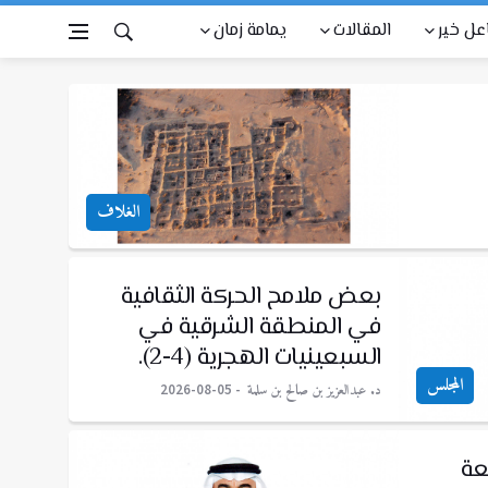
عل خير
المقالات
يمامة زمان
الغلاف
بعض ملامح الحركة الثقافية
في المنطقة الشرقية في
السبعينيات الهجرية (4-2).
المجلس
د. عبدالعزيز بن صالح بن سلمة
2026-08-05
عة