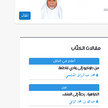
20
المقال
مقالات الكتّاب
أعلام في الظل
من طوكيو إلى وادي فاطمة.
محمد عبدالرزاق القشعمي
عين
الكراهية .. رحلةٌ إلى العنف.
عبدالله بن محمد الوابلي