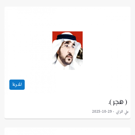
المدونة
( هجر ).
علي الثوابي
2025-10-29