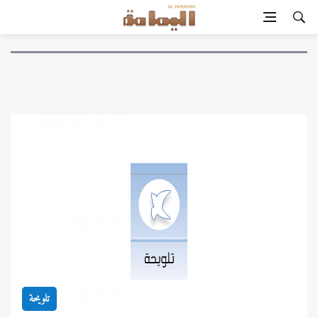
تلويحة