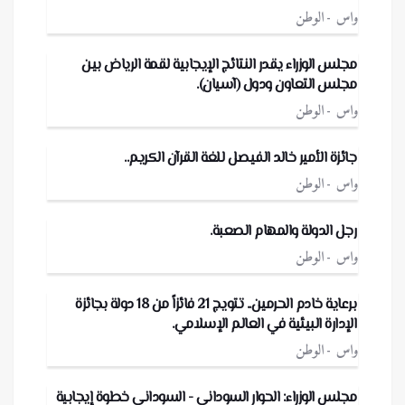
واس
الوطن
مجلس الوزراء يقدر النتائج الإيجابية لقمة الرياض بين
مجلس التعاون ودول (آسيان).
واس
الوطن
جائزة الأمير خالد الفيصل للغة القرآن الكريم..
واس
الوطن
رجل الدولة والمهام الصعبة.
واس
الوطن
برعاية خادم الحرمين.. تتويج 21 فائزاً من 18 دولة بجائزة
الإدارة البيئية في العالم الإسلامي.
واس
الوطن
مجلس الوزراء: الحوار السوداني - السوداني خطوة إيجابية