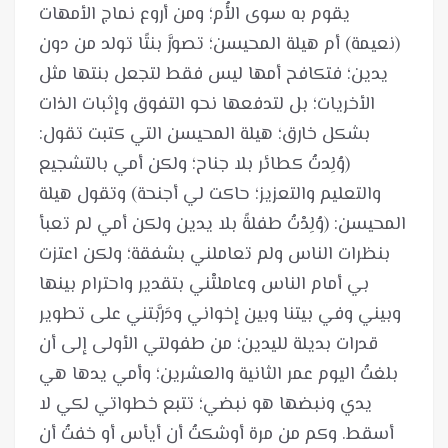
يقوم به سوى الأُم؛ ومن أروع نماج الأمهات
(نعيمة) أم هيلة المحيسن؛ تصوَّر بنتًا تولد من دون
يدين؛ فتكافح أمها ليس فقط لتجعل بنتها مثل
الأخريات؛ بل لتدفعها نحو التفوق وإثبات الذات
بشكل خارق؛ هيلة المحيسن التي كتبت تقول:
(وُلِدتُ كطائر بلا جناح؛ ولكن أمي بالتشجيع
والتعليم والتعزيز؛ حاكت لي أجنحة) وتقول هيلة
المحيسن: (وُلِدْتُ طفلةً بلا يدين ولكن أمي لم تعبأ
بنظرات الناس ولم تعاملني بشفقة؛ ولكن اعتزت
بي أمام الناس وعاملتْني بتقدير واحترام بينها
وبيني وفي بيتنا وبين إخواني ودَرَّبتني على تطوير
قدرات بديلة لليدين؛ من طفولتي الأولى إلى أن
بلغتُ اليوم عمر الثانية والعشرين؛ وأمي يدها هي
يدي ونبضها هو نبضي؛ تتبع خطواتي لكي لا
أسقط. وكم من مرة أوشكتُ أن أيأس أو خفتُ أن