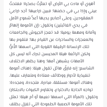
أهوي أو مادت بي الأرض أو تعثَّرتُ بصخرة؛ ففتحتُ
عيني وإذا بي في حضنها؛ فبين ذراعيها؛ أجد ذراعيَّ
المفقودين، وعلى أصابع يديها أعدُّ شموع الأمل
في يدي الغائبتين) وتقول: (إن الأمومة إلهامٌ
وأمانة ومهمة يومية؛ قد تعجز الجيوش والجامعات
والمعجزات والساحرات عن القيام بها؛ فتقوم بها
تلك الإنسانة الرقيقة القوية التي اسمها الأُمُّ)
ولكن الرائعة هيلة المحيسن تدرك أنه ليس كل
الأمهات يشبهن أمها؛ وهنا يظهر الاختلاف
الشاسع؛ إنه فارقٌ هائل تقول هيلة: (هناك أمومة
تنفيذية لأدوار ووظائف معتادة ومتعارف عليها،
وهناك أمومة؛ مستقلة، مبادرة، متجددة، ومجددة؛
تواجه الحاجة بالاختراع، وتقاوم الكبوات بالابتكار)
وتقول: (المرأة التي اسمها نعيمة أو أم هيلة؛ تمثل
تلك الأمومة الصعبة الطموحة التي تغزل بظلف