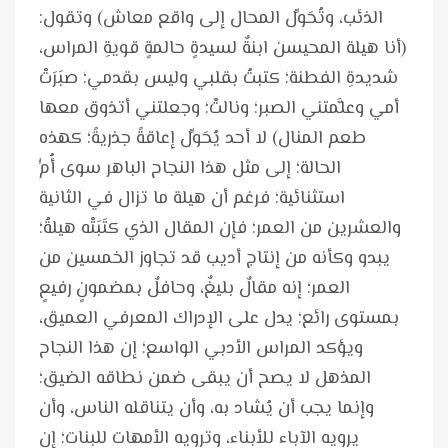
الذئب، وتُحَوِّل المحال إلى واقع معاش) وتقول:
(أنا هيلة المحيسن ابنةٌ لسيدةٍ حالمةٍ قويةِ المراس،
شديدةِ الفطنة؛ كتبتُ بقلبي وليس بقدمي؛ صبَرَتْ
أمي وعلَّمتني الصبر؛ ونالتْ؛ وجعلتني أتذوق معها
طعم المنال) لا أحد يُحَوِّل إعاقةً جذريةً؛ كهذه
الحالة؛ إلى مثل هذا النجاح الباهر سوى أُمٍّ
استثنائية؛ فرغم أن هيلة ما تزال في الثانية
والعشرين من العمر؛ فإن المقال الذي كتَبَتْه هيلةُ؛
يبدو وكأنه من إنتاج أديب قد تجاوز الخمسين من
العمر؛ إنه مقالٌ بليغٌ، وحافلٌ بمضمونٍ رفيعٍ
بمستوى رائع؛ يدل على الإدراك المعرفي العميق،
ويؤكد المراس الأدبي الواسع؛ إن هذا النجاح
المذهل لا يصح أن يبقى ضمن نطاقه الضيق؛
وإنما يجب أن يُشاد به، وأن يتناقله الناس، وأن
يرويه الآباء للأبناء، وترويه الأمهات للبنات؛ إن