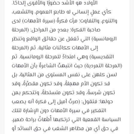
كأي عملٍ إنساني له طابع العموم، والتشعب،
والتنوع، والتفاوت؛ مرَّت فكرةُ (سيرة الأمهات) لدى
صاحبة الفكرة؛ بعددٍ من المراحل: (المرحلة
الرومانسية) التي تَغفل عن حقائق الواقع وتنظر
إلى الأمهات ككائنات مثالية. ثم (المرحلة
التقديسية) وهي امتدادٌ للمرحلة الرومانسية. ثم
(المرحلة التمردية) حيث انتبهتْ الشاعرةُ بأن الأمهات
لسن كلهن على نفس المستوى من المثالية، بل
قد تكون الأم مهمِلةً، وقد تكون مقصِّرةً، وقد
تكون شرسةً، وقد تكون متسلطةً، وتتحكم بمن
حولها؛ فتقول: (صرتُ أميل إلى فكرة أنه يصعب
التفكير في سيرة الأمهات دون الإشارة لتلك
السياسة القمعية التي ترتكبها أُمَّهاتٌ براحة ضمير،
في حق أي من مظاهر الشغب في حق السائد أو