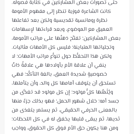
حتى تصورات بعض المشاركين في كتابة فصوله.
كانت الشاعرة فوزية تنظر إلى مفهوم الأمومة
نظرة رومانسية تقديسية ولكن بعد تفاعلها
العميق مع الموضوع، وبعد قراءتها لإسهامات
بعض المشاركين؛ تفتَّح ذهنُها على مراتب الأمومة،
وتجلياتها المتباينة؛ فليس كل الأمهات مثاليات.
ولكن هذا التحفُّظ حول تنوُّع مراتب الأمهات؛ لا
ينفي أن علاقة الأم بأولادها هي علاقةٌ ذاتُ
خصوصيةٍ شديدة العمق، بالغة التأكُّد؛ فهي
تستحق أن يتوقف أمامها كل والد، وأن يتأملها،
ويُثَمِّنها كلُّ مولود؛ إن كل مولود قد تغذَّى من
جسد أمه؛ خلال شهور الحمل؛ فهو بذلك جزءٌ منها
بالمعنى الحرفي الحقيقي، ثم يستمر يتغذى من
ثديها، ثم يبقى قلبها يخفق له في كل اللحظات؛
ومن هنا يكون حق الأم فوق كل الحقوق، وواجب