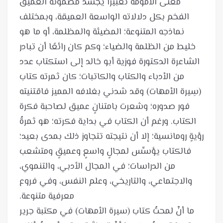
معنى الأمومة تعبيرًا يُجسِّد مضمونه العميق
الفخم بكل دلالاته الواسعة العميقة، وبمختلف
نماذجه المتنوعة؛ المضيئة والمظلمة، أو ما هو
خليط من الظلمة والضياء؛ وكم كان رائعًا أن تبادر
الشاعرة الدكتورة فوزية أبو خالد إلى استكتاب عدد
من الأدباء والكتاب والكاتبات؛ كان ثمرته كتاب
(سِيرة الأمهات) وقد شدني بغلافه المميز فاقتنيته
فور صدوره؛ وشعرت بامتنانٍ عميق لصاحبة فكرة
الكتاب. ورغم أن الكتاب في بداية فكرته؛ هو ثمرةُ
رؤيةٍ رومانسية؛ إلا أن نتيجته تتجاوز ذلك بمدى بعيد؛
فالكتاب يؤسِّس لمجالٍ واسعٍ وعميقٍ ومتشعب
من الدراسات؛ في المجال الأدبي، والتنموي،
والاجتماعي، والتاريخي، وعلم النفس، وفي فروع
ما أنْ لمحتُ كتاب (سيرة الأمهات) في مكتبة جرير