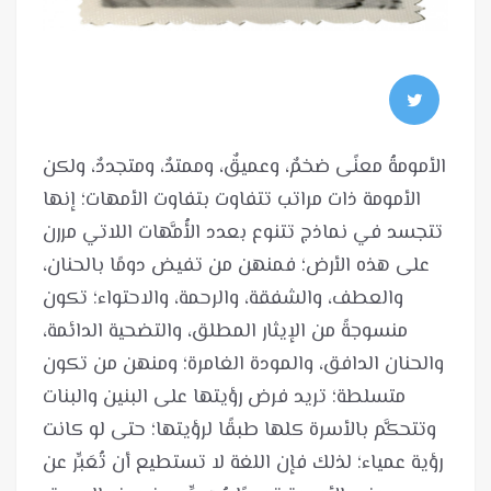
الأمومةُ معنًى ضخمٌ، وعميقٌ، وممتدٌ، ومتجددٌ، ولكن
الأمومة ذات مراتب تتفاوت بتفاوت الأمهات؛ إنها
تتجسد في نماذج تتنوع بعدد الأُمَّهات اللاتي مررن
على هذه الأرض؛ فمنهن من تفيض دومًا بالحنان،
والعطف، والشفقة، والرحمة، والاحتواء؛ تكون
منسوجةً من الإيثار المطلق، والتضحية الدائمة،
والحنان الدافق، والمودة الغامرة؛ ومنهن من تكون
متسلطة؛ تريد فرض رؤيتها على البنين والبنات
وتتحكَّم بالأسرة كلها طبقًا لرؤيتها؛ حتى لو كانت
رؤية عمياء؛ لذلك فإن اللغة لا تستطيع أن تُعَبِّر عن