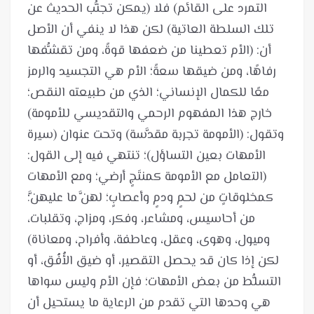
التمرد على القائم) فلا (يمكن تجنُّب الحديث عن
تلك السلطة العاتية) لكن هذا لا ينفي أن الأصل
أن: (الأم تعطينا من ضعفها قوةً، ومن تقشُّفها
رفاهًا، ومن ضيقها سعةً؛ الأم هي التجسيد والرمز
معًا للكمال الإنساني؛ الذي من طبيعته النقص؛
خارج هذا المفهوم الرحمي والتقديسي للأمومة)
وتقول: (الأمومة تجربة مقدَّسة) وتحت عنوان (سيرة
الأمهات بعين التساؤل)؛ تنتهي فيه إلى القول:
(التعامل مع الأمومة كمنتَجٍ أرضي؛ ومع الأمهات
كمخلوقاتٍ من لحمٍ ودمٍ وأعصابٍ؛ لهنَّ ما عليهنَّ؛
من أحاسيس، ومشاعر، وفكر، ومزاج، وتقلبات،
وميول، وهوى، وعقل، وعاطفة، وأفراح، ومعاناة)
لكن إذا كان قد يحصل التقصير، أو ضيق الأُفُق، أو
التسلُّط من بعض الأمهات؛ فإن الأم وليس سواها
هي وحدها التي تقدم من الرعاية ما يستحيل أن