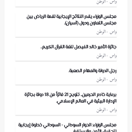
واس
الوطن
مجلس الوزراء يقدر النتائج الإيجابية لقمة الرياض بين
مجلس التعاون ودول (آسيان).
واس
الوطن
جائزة الأمير خالد الفيصل للغة القرآن الكريم..
واس
الوطن
رجل الدولة والمهام الصعبة.
واس
الوطن
برعاية خادم الحرمين.. تتويج 21 فائزاً من 18 دولة بجائزة
الإدارة البيئية في العالم الإسلامي.
واس
الوطن
مجلس الوزراء: الحوار السوداني - السوداني خطوة إيجابية
لتحقيق الأمن والاستقرار.