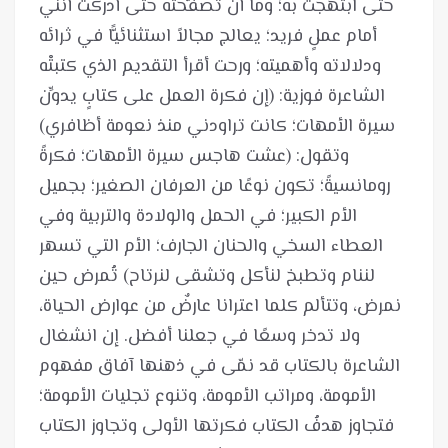
حتى ابتهجتُ به؛ وما أنْ تصفَّحته حتى أدركتُ أنني
أمام عملٍ فريد؛ يعالج مجالاً استثنائيًّا في ثرائه
ودلالاته وأهميته؛ ورحت أقرأ التقديم الذي كتبتْه
الشاعرة فوزية: (إن فكرة العمل على كتابٍ يدوِّن
سيرة الأمهات؛ كانت تراودني منذ نعومة أظافري)
وتقول: (عشت هاجس سيرة الأمهات؛ فكرةً
رومانسيةً؛ تكون نوعًا من العرفان الصغير؛ بجميل
الأم الكبير؛ في الحمل والولادة والتربية وفي
العطاء السخي والحنان الجارف؛ الأم التي تسهر
لننام وتطبخ لنأكل وتشقى لنرتاح) تُمرض حين
نمرض، وتتألم كلما اعترانا عارضٌ من عوارض الحياة،
ولا تدخر وسعًا في جعلنا أفضل. إن انشغال
الشاعرة بالكتاب قد نمّى في ذهنها آفاق مفهوم
الأمومة، ومراتب الأمومة، وتنوع تجليات الأمومة؛
فتجاوز هدفُ الكتاب فكرتها الأولى وتجاوز الكتاب