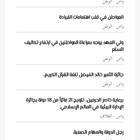
واس
الوطن
المواطن في قلب اهتمامات القيادة
واس
الوطن
ولي العهد يوجه بمراعاة المواطنين في ارتفاع تكاليف
السلع
واس
الوطن
جائزة الأمير خالد الفيصل للغة القرآن الكريم..
واس
الوطن
برعاية خادم الحرمين.. تتويج 21 فائزاً من 18 دولة بجائزة
الإدارة البيئية في العالم الإسلامي.
واس
الغلاف
رجل الدولة والمهام الصعبة.