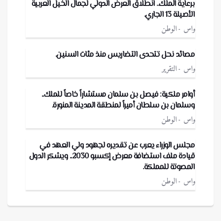
برعاية الملك.. انطلاق العرض الدولي لجمال الخيل العربية
الأصيلة 13 الجاري.
واس
الوطن
مصائد نحل تتحدى التضاريس منذ مئات السنين.
واس
التقرير
أوامر ملكية: فيصل بن سلمان مستشاراً خاصاً للملك..
وسلمان بن سلطان أميراً لمنطقة المدينة المنورة.
واس
الوطن
مجلس الوزراء يعرب عن تقديره لجهود ولي العهد في
قيادة ملف استضافة معرض إكسبو 2030.. ويشكر الدول
المصوتة للمملكة.
واس
الوطن