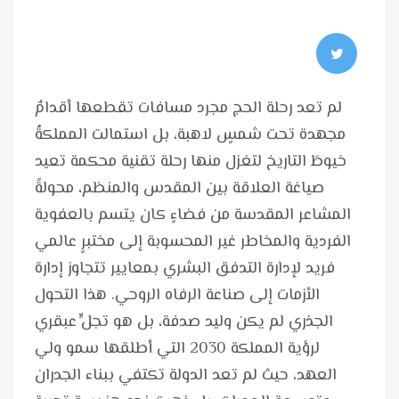
لم تعد رحلة الحج مجرد مسافات تقطعها أقدامٌ
مجهدة تحت شمسٍ لاهبة، بل استمالت المملكةُ
خيوطَ التاريخ لتغزل منها رحلة تقنية محكمة تعيد
صياغة العلاقة بين المقدس والمنظم، محولةً
المشاعر المقدسة من فضاءٍ كان يتسم بالعفوية
الفردية والمخاطر غير المحسوبة إلى مختبرٍ عالمي
فريد لإدارة التدفق البشري بمعايير تتجاوز إدارة
الأزمات إلى صناعة الرفاه الروحي. هذا التحول
الجذري لم يكن وليد صدفة، بل هو تجلٍّ عبقري
لرؤية المملكة 2030 التي أطلقها سمو ولي
العهد، حيث لم تعد الدولة تكتفي ببناء الجدران