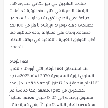
سلامة الملايين في حيز مكاني محدود. هذه
الرقمنة الرصينة في ظل عهد الرؤية قد أعادت
صياغة وعي الحاج، الذي بات يمارس نسكه عبر
تطبيقات ذكية توفر له الإرشاد بأكثر من 100 لغة
مدعومة، وتدله على مساراته بدقة متناهية، مما
أذاب الفوارق اللغوية والثقافية في بوتقة النظام
عند استنطاق لغة الأرقام التي أوردها «التقرير
السنوي لرؤية السعودية 2030 لعام 2025»، نجد
أننا أمام ملحمة إنجاز تتجاوز الوصف؛ فقد سجل عدد
المعتمرين من خارج المملكة رقماً قياسياً غير
مسبوق بوصوله إلى 18.03 مليون معتمر، متجاوزاً
مستهدف العام البالغ 15 مليوناً، وفي قفزة هائلة