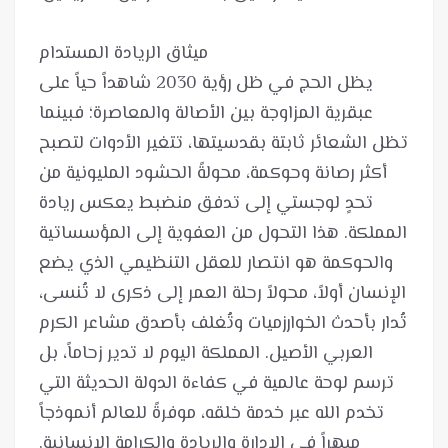
يظل الحج في ظل رؤية 2030 شاهداً حياً على
عبقرية المزاوجة بين الأصالة والمعاصرة؛ فبينما
تظل الشعائر ثابتة بقدسيتها، تتغير الأدوات لتصبح
أكثر رصانة وحوكمة، محولةً الحشود المليونية من
تحدٍ لوجستي إلى تدفق منضبط يعكس ريادة
المملكة. هذا التحول من العفوية إلى المؤسساتية
والحوكمة هو انتصار للعقل التنظيمي الذي يضع
الإنسان أولاً، محولاً رحلة العمر إلى ذكرى لا تُنسى،
تُدار بأحدث الخوارزميات وتُغلف بأصدق مشاعر الكرم
العربي الأصيل. المملكة اليوم لا تدير زحاماً، بل
ترسم لوحة عالمية في كفاءة الدولة الحديثة التي
تخدم الله عبر خدمة خلقه، موفرةً للعالم أنموذجاً
مبهراً في الإدارة والريادة والكرامة الإنسانية.