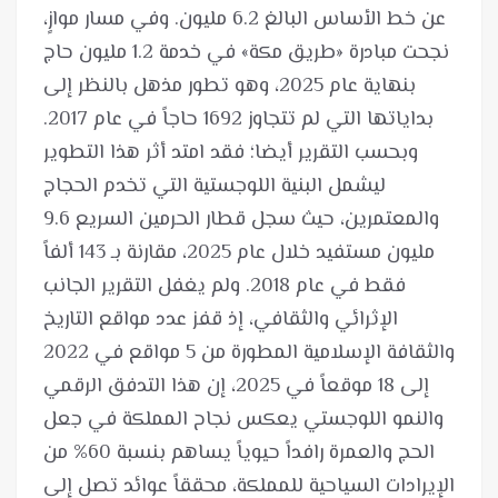
عن خط الأساس البالغ 6.2 مليون. وفي مسار موازٍ،
نجحت مبادرة «طريق مكة» في خدمة 1.2 مليون حاج
بنهاية عام 2025، وهو تطور مذهل بالنظر إلى
وبحسب التقرير أيضا؛ فقد امتد أثر هذا التطوير
ليشمل البنية اللوجستية التي تخدم الحجاج
والمعتمرين، حيث سجل قطار الحرمين السريع 9.6
مليون مستفيد خلال عام 2025، مقارنة بـ 143 ألفاً
فقط في عام 2018. ولم يغفل التقرير الجانب
الإثرائي والثقافي، إذ قفز عدد مواقع التاريخ
والثقافة الإسلامية المطورة من 5 مواقع في 2022
إلى 18 موقعاً في 2025، إن هذا التدفق الرقمي
والنمو اللوجستي يعكس نجاح المملكة في جعل
الحج والعمرة رافداً حيوياً يساهم بنسبة 60% من
الإيرادات السياحية للمملكة، محققاً عوائد تصل إلى