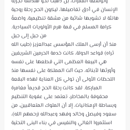
وتوسعة الممرات، بل ذهبت نحو هندسة تجربة
الإنسان في أدق تفاصيلها، ليكون الحج رحلة روحية
هانئة لا تشوبها شائبة من مشقة تنظيمية، واضعةً
منذ أن أرسى الملك المؤسس عبدالعزيز (طيب الله
ثراه) قواعد الدولة، كانت خدمة الحرمين الشريفين
هي البيعة العظمى التي قطعها على نفسه
وأورثها لأبنائه، حيث آلت المملكة على نفسها منذ
اللحظات الأولى أن تولي كل العناية لهذه البقعة
المباركة. لقد كانت رحلة الحج قديماً مغامرة
محفوفة بالمخاطر، تعتمد على عفوية التنظيم
وبساطة الإمكانيات، إلا أن الملوك المتعاقبين، من
سعود وفيصل وخالد وفهد وعبدالله (رحمهم الله)،
استثمروا الغالي والنفيس في بناء البنى التحتية