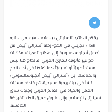
يقدّم الكاتب الأسترالي نيكولاس هيوز في كتابه
هذا « تجربتي في الحج» رحلة أسترالي أبيض من
أصول أنجلوسكسونية إلى مكة والمدينة« مذكّرات
حج غير مألوفة للقارئ العربي؛ فالحاج هنا ليس
مسلماً عربيّاً أو آسيويّاً كما اعتدنا في أدب الحج
والمناسك، بل «أسترالي أبيض أنجلوسكسوني»
نشأ في بيئة ريفية مسيحية، ثم قادته مسارات
العمل والحياة في العالم العربي وجنوب شرق
آسيا إلى الإسلام، وإلى شوقٍ عميق لأداء الفريضة