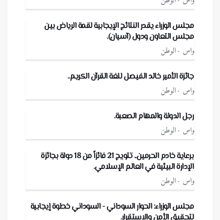
واس
الوطن
مجلس الوزراء يقدر النتائج الإيجابية لقمة الرياض بين
مجلس التعاون ودول (آسيان).
واس
الوطن
جائزة الأمير خالد الفيصل للغة القرآن الكريم..
واس
الوطن
رجل الدولة والمهام الصعبة.
واس
الوطن
برعاية خادم الحرمين.. تتويج 21 فائزاً من 18 دولة بجائزة
الإدارة البيئية في العالم الإسلامي.
واس
الوطن
مجلس الوزراء: الحوار السوداني - السوداني خطوة إيجابية
لتحقيق الأمن والاستقرار.