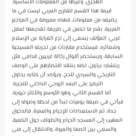
قيمة هذا القسم للقارئ العربي ليست في ما
يضيفه من معلومات، فهذه معروفة في المراجع
العربية، بقدر ما تكمن في طريقة تقديمها لعقل
غربي: المؤلف يسعى إلى نزع الغرابة عن الإسلام
وشعائره، فيستخدم مقارنات من تجربته المسيحية
السابقة، ويستحضر أقوال رحّالة غربيين قدامى مثل
ريتشارد برتون، لكنه ينتقد اقتصارهم على الوصف
التاريخي والسردي للحج، ويؤكد أن كتابه يحاول
أما القسم الثاني، وهو الأوسع والأكثر حيوية،
فيأتي في صيغة يوميات تبدأ من لحظة وصوله إلى
جدة، ثم الاستعدادات للإحرام والعمرة، فالدخول
المهيب إلى المسجد الحرام والطواف حول الكعبة،
والسعي بين الصفا والمروة، والانتقال إلى منى