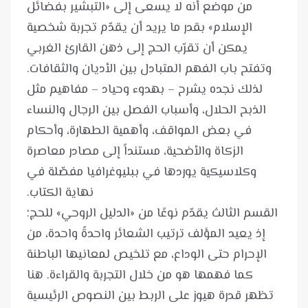
من موضع أنه لا يسعى إلى «التبشير بفضائل
الإسلام» بقدر ما يريد أن يقدّم تجربة شخصية
يمكن أن تقرّب الحج إلى ذهن القارئ الغربي
وتفتح باب الفهم المتبادل بين الأديان والثقافات.
لذلك نجده يشرح – بهدوء وحياد – مفاهيم مثل
الذبح الحلال، وأسباب الفصل بين الرجال والنساء
في بعض المواقف، وأهمية الطهارة، وأحكام
الزكاة والأضحية، مستنداً إلى مصادر معاصرة
وكلاسيكية يوردها في ببليوغرافيا مفصّلة في
القسم الثالث يقدّم نوعًا من «الدليل الروحي» للحج؛
إذ يعيد المؤلف ترتيب الشعائر واحدةً واحدة، من
الإحرام حتى الوداع، مع تلخيص لمعانيها الباطنة
كما فهمها هو من خلال التجربة والقراءة. هنا
تظهر قدرة هيوز على الربط بين النصوص الرئيسية