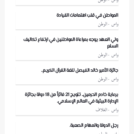
واس
الوطن
المواطن في قلب اهتمامات القيادة
واس
الوطن
ولي العهد يوجه بمراعاة المواطنين في ارتفاع تكاليف
السلع
واس
الوطن
جائزة الأمير خالد الفيصل للغة القرآن الكريم..
واس
الوطن
برعاية خادم الحرمين.. تتويج 21 فائزاً من 18 دولة بجائزة
الإدارة البيئية في العالم الإسلامي.
واس
الغلاف
رجل الدولة والمهام الصعبة.