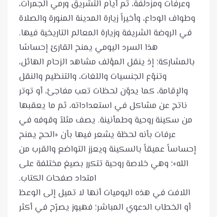
وعرفات ومزدلفة، ثم أيام التشريق ورمي الجمرات،
وطواف الوداع، وأخيراً زيارة المدينة المنورة والصلاة
هذا السرد اليومي يمنح القارئ إحساسًا
بالمشاركة؛ إذ ينقل المؤلف مشاهد الزحام الهائل،
وتنوّع الجنسيات واللغات، والتنظيم والنقل
والإقامة، كما يدوّن لحظات تعب مفاجئ، أو توتر
ناتج عن مشاكل في استعداداته، ثم ما يعقبها
من سكينة روحية وطمأنينة. يصف مثلاً وقوفه في
عرفات بأنه لحظة يشعر فيها بأن «الحج يمنح
إحساساً عميقاً بالسكينة ويعزز التواضع والقرب من
الله»؛ وهي خلاصة روحية تتكرر بصيغ مختلفة على
اللافت في هذه اليوميات أنها لا تميل إلى الوعظ
أو الخطاب الدعوي المباشر؛ فهيوز يصرّح في أكثر