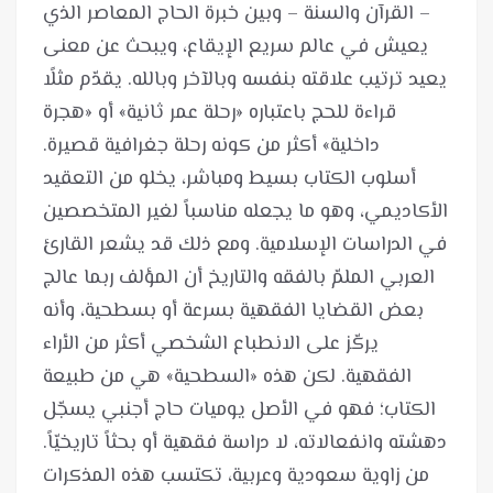
– القرآن والسنة – وبين خبرة الحاج المعاصر الذي
يعيش في عالم سريع الإيقاع، ويبحث عن معنى
يعيد ترتيب علاقته بنفسه وبالآخر وبالله. يقدّم مثلًا
قراءة للحج باعتباره «رحلة عمر ثانية» أو «هجرة
أسلوب الكتاب بسيط ومباشر، يخلو من التعقيد
الأكاديمي، وهو ما يجعله مناسباً لغير المتخصصين
في الدراسات الإسلامية. ومع ذلك قد يشعر القارئ
العربي الملمّ بالفقه والتاريخ أن المؤلف ربما عالج
بعض القضايا الفقهية بسرعة أو بسطحية، وأنه
يركّز على الانطباع الشخصي أكثر من الأراء
الفقهية. لكن هذه «السطحية» هي من طبيعة
الكتاب؛ فهو في الأصل يوميات حاج أجنبي يسجّل
من زاوية سعودية وعربية، تكتسب هذه المذكرات