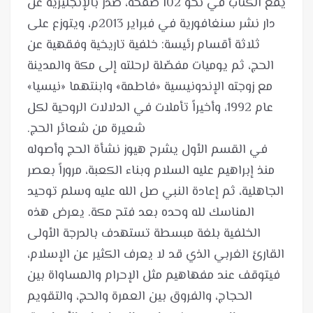
يقع الكتاب في نحو 102 صفحة، صدر بالإنجليزية عن
دار نشر سنغافورية في فبراير 2013م، ويتوزع على
ثلاثة أقسام رئيسة: خلفية تاريخية وفقهية عن
الحج، ثم يوميات مفصّلة لرحلته إلى مكة والمدينة
مع زوجته الإندونيسية «فاطمة» وابنتهما «نيسيا»
عام 1992، وأخيراً تأملات في الدلالات الروحية لكل
في القسم الأول يشرح هيوز نشأة الحج وأصوله
منذ إبراهيم عليه السلام وبناء الكعبة، مروراً بعصر
الجاهلية، ثم إعادة النبي صل الله عليه وسلم توحيد
المناسك لله وحده بعد فتح مكة. يعرض هذه
الخلفية بلغة مبسطة تستهدف بالدرجة الأولى
القارئ الغربي الذي قد لا يعرف الكثير عن الإسلام،
فيتوقف عند مفهاهيم مثل الإحرام والمساواة بين
الحجاج، والفروق بين العمرة والحج، والتقويم